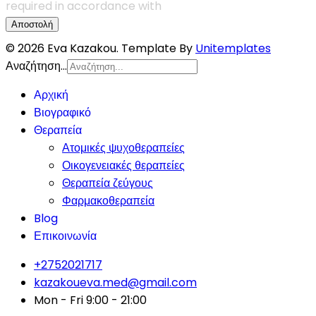
required in accordance with
Article 13 of GDPR.
Αποστολή
© 2026 Eva Kazakou. Template By
Unitemplates
Αναζήτηση...
Αρχική
Βιογραφικό
Θεραπεία
Ατομικές ψυχοθεραπείες
Οικογενειακές θεραπείες
Θεραπεία ζεύγους
Φαρμακοθεραπεία
Blog
Επικοινωνία
+2752021717
kazakoueva.med@gmail.com
Mon - Fri 9:00 - 21:00