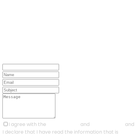
I agree with the
Terms of Use
and
Privacy Policy
and
I declare that I have read the information that is