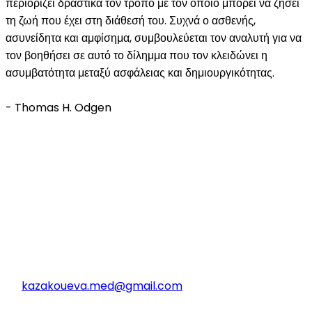
περιορίζει δραστικά τον τρόπο με τον οποίο μπορεί να ζήσει
τη ζωή που έχει στη διάθεσή του. Συχνά ο ασθενής,
ασυνείδητα και αμφίσημα, συμβουλεύεται τον αναλυτή για να
τον βοηθήσει σε αυτό το δίλημμα που τον κλειδώνει η
ασυμβατότητα μεταξύ ασφάλειας και δημιουργικότητας.
- Thomas H. Odgen
Στοιχεία Επικοινωνίας
Δ/νση: Σπύρου Γιαννοπούλου & Ναυάρχου Κουντουριώτη,
Ναύπλιο
Τηλ: 2752021717
@:
kazakoueva.med@gmail.com